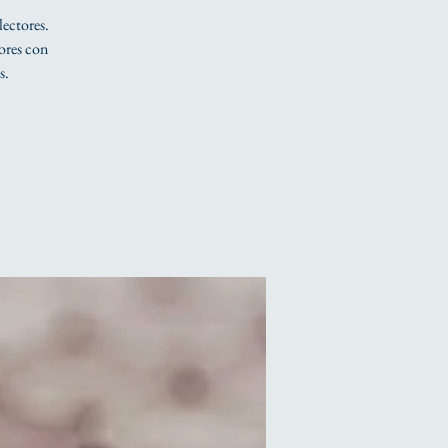
lectores.
tores con
s.