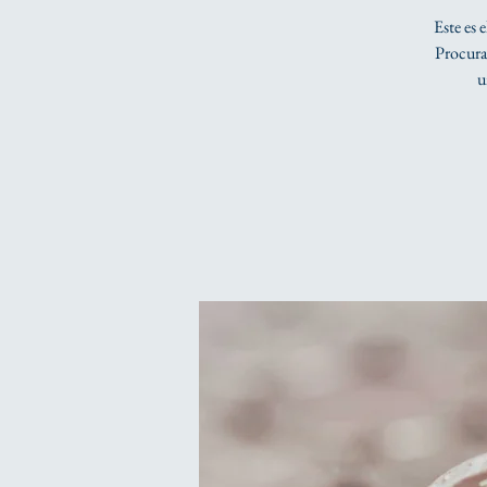
Este es 
Procura 
u