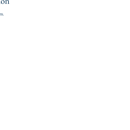
ión
.m.