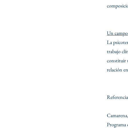
composición
Un campo 
La psicote
trabajo cl
constituir
relación e
Referencia
Camarena, 
Programa 