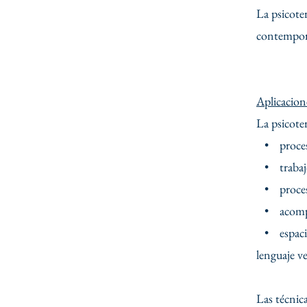
La psicote
contemporá
Aplicacione
La psicote
• procesos
• trabajo 
• proceso
• acompaña
• espacios
lenguaje ve
Las técnic