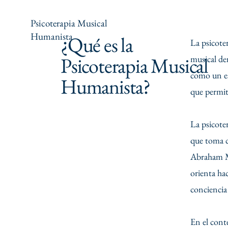
Psicoterapia Musical
Humanista
¿Qué es la
La psicote
Psicoterapia Musical
musical de
como un es
Humanista?
que permit
La psicote
que toma c
Abraham Ma
orienta ha
conciencia
En el conte