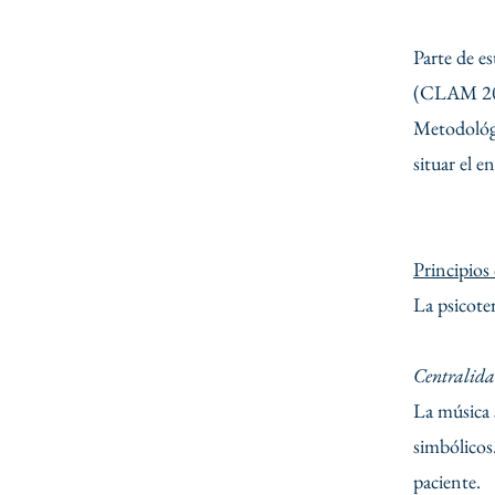
Parte de e
(CLAM 2025
Metodológi
situar el 
Principios
La psicoter
Centralida
La música 
simbólicos.
paciente.