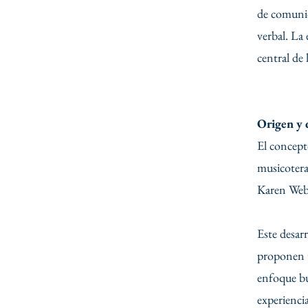
de comunic
verbal. La
central de 
Origen y 
El concept
musicotera
Karen Web
Este desar
proponen u
enfoque bu
experiencia