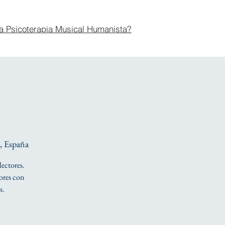
a Psicoterapia Musical Humanista?
, España
lectores.
tores con
s.