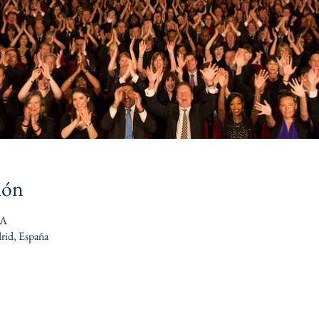
ión
DA
rid, España