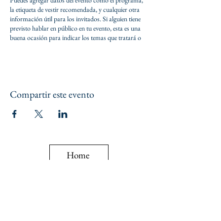
Puedes agregar datos del evento como el programa,
la etiqueta de vestir recomendada, y cualquier otra
información útil para los invitados. Si alguien tiene
previsto hablar en público en tu evento, esta es una
buena ocasión para indicar los temas que tratará o
incluir una breve biografía. Si el evento está dirigido a
un público específico, lo puedes mencionar aquí.
Este es el espacio ideal para motivar a las personas a
que asistan a tu evento, así que no temas mostrar
Compartir este evento
personalidad y entusiasmo. Anima a los visitantes de
tu web a registrarse, confirmar su asistencia, o
comprar su ticket para el evento.
Home
Politica de privacidad