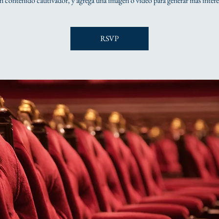
n contenido cautivador, y agrega una imagen o video para generar más interé
RSVP