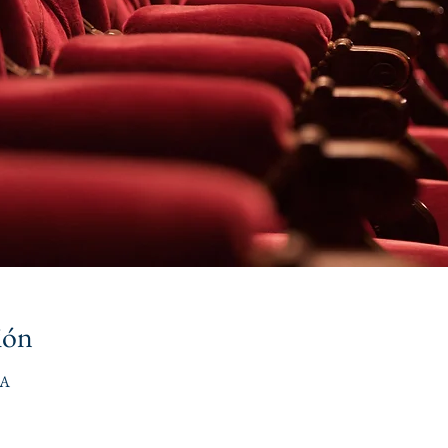
ión
DA