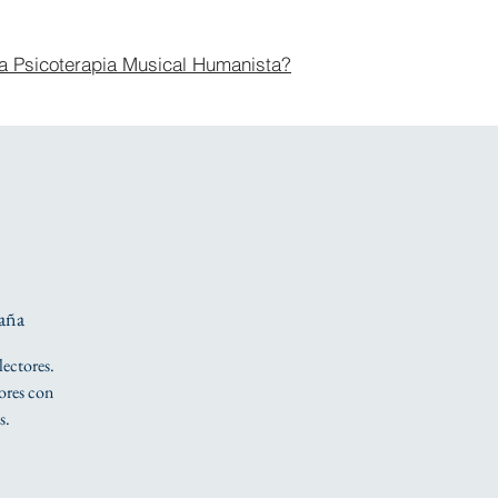
a Psicoterapia Musical Humanista?
aña
lectores.
tores con
s.