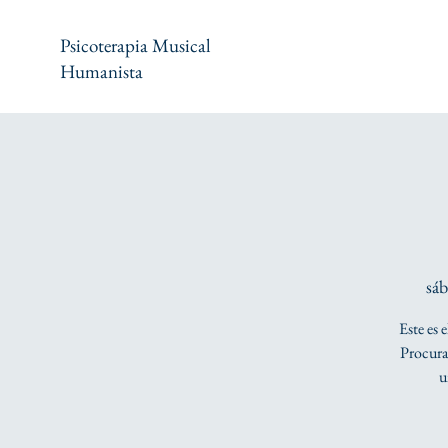
Psicoterapia Musical
Humanista
sá
Este es 
Procura 
u