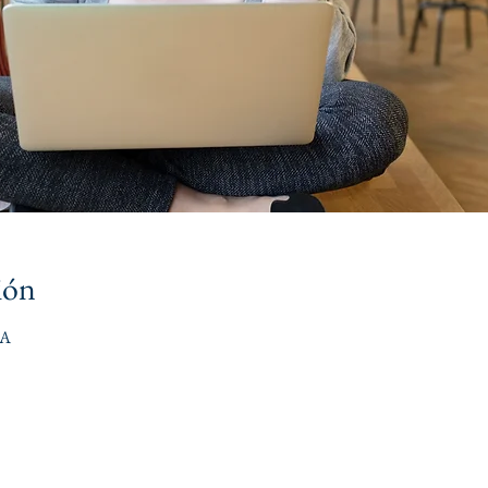
ión
DA