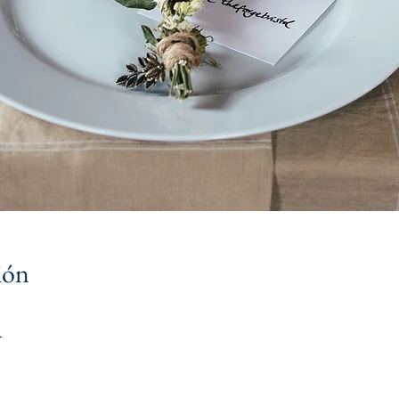
ión
.