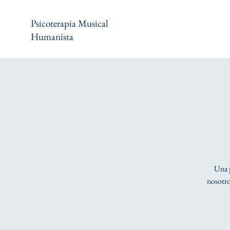
Psicoterapia Musical
Humanista
Una p
nosotro